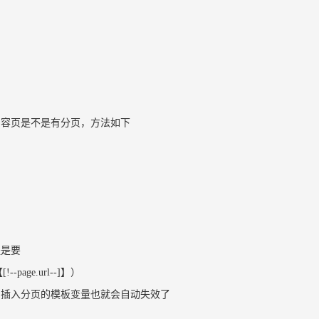
内容页是不是有分页，方法如下
提是要
ge.url--]】）
，插入分页的模板变量也就会自动失效了